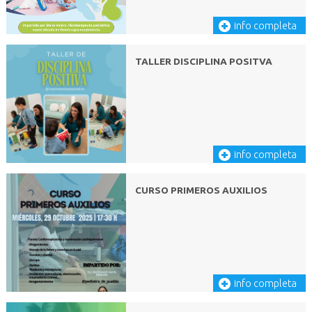
El hambre va aumentando:
?? Se estira
info completa
?? Se mueve más
?? Se lleva las manos a la boca
TALLER DISCIPLINA POSITVA
?? Chupa dedos o puños
? Sigue siendo un buen momento para iniciar la toma.
? Señales tardías
Aquí el bebé ya está pidiendo ayuda con más intensidad:
info completa
?? Llora
?? Se agita
CURSO PRIMEROS AUXILIOS
?? Se pone rojo
?? Le cuesta engancharse o calmarse
? Cuando llegan aquí muchas veces necesitan primero calma… y
después alimento.
Si tu bebé llora:
info completa
? cógelo en brazos