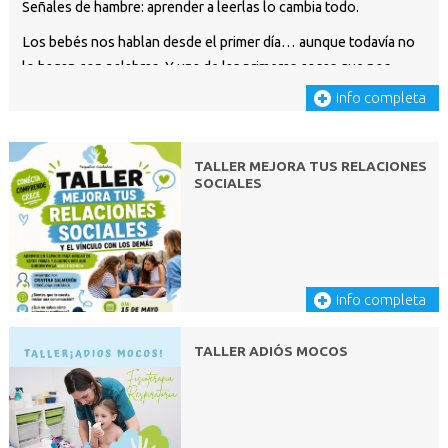
Señales de hambre: aprender a leerlas lo cambia todo.
Los bebés nos hablan desde el primer día… aunque todavía no
lo hagan con palabras. Y una de las primeras cosas que nos
comunican es que tienen hambre.
info completa
Aprender a reconocer sus señales antes del llanto puede hacer
las tomas más tranquilas y agradables tanto para el bebé como
TALLER MEJORA TUS RELACIONES
para la familia ?
SOCIALES
? Señales tempranas
Tu bebé empieza a avisarte de forma sutil:
?? Se mueve o se despierta
?? Abre la boca
info completa
?? Busca con la cabeza hacia los lados
?? Hace movimientos de búsqueda con la boquita
TALLER ADIÓS MOCOS
? Este suele ser el mejor momento para ofrecer pecho o
biberón.
? Señales intermedias